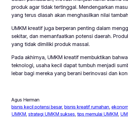
produk agar tidak tertinggal. Mendengarkan mas
yang terus diasah akan menghasilkan nilai tambah y
UMKM kreatif juga berperan penting dalam meng
sekitar, dan memanfaatkan potensi daerah. Produk
yang tidak dimiliki produk massal.
Pada akhirnya, UMKM kreatif membuktikan bahwa k
teknologi, usaha kecil dapat tumbuh menjadi sum
lebar bagi mereka yang berani berinovasi dan ko
Agus Herman
bisnis kecil potensi besar
, 
bisnis kreatif rumahan
, 
ekonomi
UMKM
, 
strategi UMKM sukses
, 
tips memulai UMKM
, 
UMK