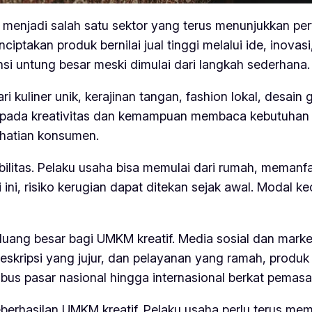
 menjadi salah satu sektor yang terus menunjukkan per
ciptakan produk bernilai jual tinggi melalui ide, inov
nsi untung besar meski dimulai dari langkah sederhana.
 kuliner unik, kerajinan tangan, fashion lokal, desain 
 pada kreativitas dan kemampuan membaca kebutuhan pa
rhatian konsumen.
ibilitas. Pelaku usaha bisa memulai dari rumah, meman
ini, risiko kerugian dapat ditekan sejak awal. Modal k
luang besar bagi UMKM kreatif. Media sosial dan ma
deskripsi yang jujur, dan pelayanan yang ramah, pro
s pasar nasional hingga internasional berkat pemasara
eberhasilan UMKM kreatif. Pelaku usaha perlu terus m