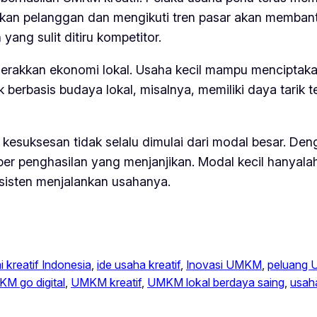
ukan pelanggan dan mengikuti tren pasar akan memban
ang sulit ditiru kompetitor.
gerakkan ekonomi lokal. Usaha kecil mampu menciptak
 berbasis budaya lokal, misalnya, memiliki daya tarik 
esuksesan tidak selalu dimulai dari modal besar. Deng
ber penghasilan yang menjanjikan. Modal kecil hanyala
nsisten menjalankan usahanya.
 kreatif Indonesia
, 
ide usaha kreatif
, 
Inovasi UMKM
, 
peluang 
M go digital
, 
UMKM kreatif
, 
UMKM lokal berdaya saing
, 
usaha