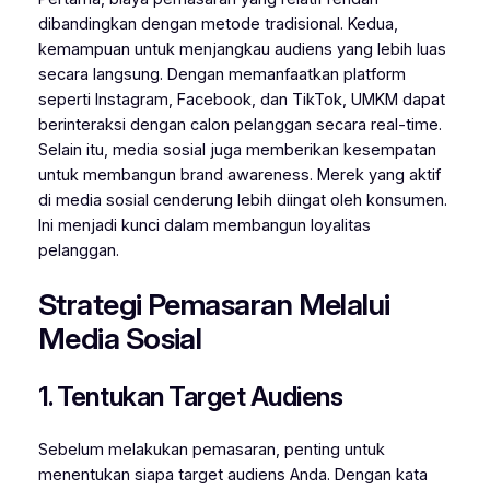
dibandingkan dengan metode tradisional. Kedua,
kemampuan untuk menjangkau audiens yang lebih luas
secara langsung. Dengan memanfaatkan platform
seperti Instagram, Facebook, dan TikTok, UMKM dapat
berinteraksi dengan calon pelanggan secara real-time.
Selain itu, media sosial juga memberikan kesempatan
untuk membangun brand awareness. Merek yang aktif
di media sosial cenderung lebih diingat oleh konsumen.
Ini menjadi kunci dalam membangun loyalitas
pelanggan.
Strategi Pemasaran Melalui
Media Sosial
1. Tentukan Target Audiens
Sebelum melakukan pemasaran, penting untuk
menentukan siapa target audiens Anda. Dengan kata