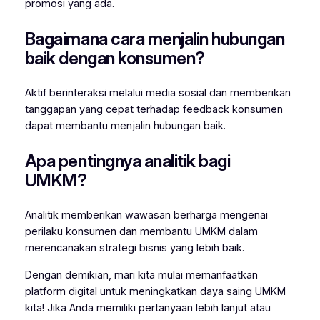
promosi yang ada.
Bagaimana cara menjalin hubungan
baik dengan konsumen?
Aktif berinteraksi melalui media sosial dan memberikan
tanggapan yang cepat terhadap feedback konsumen
dapat membantu menjalin hubungan baik.
Apa pentingnya analitik bagi
UMKM?
Analitik memberikan wawasan berharga mengenai
perilaku konsumen dan membantu UMKM dalam
merencanakan strategi bisnis yang lebih baik.
Dengan demikian, mari kita mulai memanfaatkan
platform digital untuk meningkatkan daya saing UMKM
kita! Jika Anda memiliki pertanyaan lebih lanjut atau