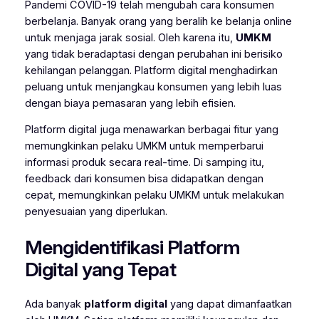
Pandemi COVID-19 telah mengubah cara konsumen
berbelanja. Banyak orang yang beralih ke belanja online
untuk menjaga jarak sosial. Oleh karena itu,
UMKM
yang tidak beradaptasi dengan perubahan ini berisiko
kehilangan pelanggan. Platform digital menghadirkan
peluang untuk menjangkau konsumen yang lebih luas
dengan biaya pemasaran yang lebih efisien.
Platform digital juga menawarkan berbagai fitur yang
memungkinkan pelaku UMKM untuk memperbarui
informasi produk secara real-time. Di samping itu,
feedback dari konsumen bisa didapatkan dengan
cepat, memungkinkan pelaku UMKM untuk melakukan
penyesuaian yang diperlukan.
Mengidentifikasi Platform
Digital yang Tepat
Ada banyak
platform digital
yang dapat dimanfaatkan