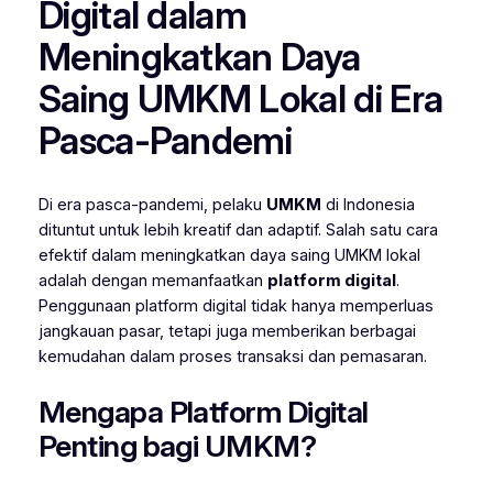
Digital dalam
Meningkatkan Daya
Saing UMKM Lokal di Era
Pasca-Pandemi
Di era pasca-pandemi, pelaku
UMKM
di Indonesia
dituntut untuk lebih kreatif dan adaptif. Salah satu cara
efektif dalam meningkatkan daya saing UMKM lokal
adalah dengan memanfaatkan
platform digital
.
Penggunaan platform digital tidak hanya memperluas
jangkauan pasar, tetapi juga memberikan berbagai
kemudahan dalam proses transaksi dan pemasaran.
Mengapa Platform Digital
Penting bagi UMKM?