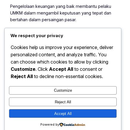
Pengelolaan keuangan yang baik membantu pelaku
UMKM dalam mengambil keputusan yang tepat dan
bertahan dalam persaingan pasar.
We respect your privacy
Irmawati Susilanti
Cookies help us improve your experience, deliver
efisiensi usaha
, 
Inovasi Digital
, 
peluang bisnis
, 
personalized content, and analyze traffic. You
teknologi pertanian
, 
UMKM pertanian
can choose which cookies to allow by clicking
Customize
. Click
Accept All
to consent or
Reject All
to decline non-essential cookies.
Customize
Reject All
Ekonomi: Peluang Bisnis UMKM
Accept All
Instagram
Faceboo
X
Terbaru 2025
Powered by