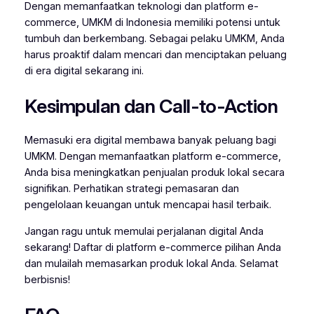
Dengan memanfaatkan teknologi dan platform e-
commerce, UMKM di Indonesia memiliki potensi untuk
tumbuh dan berkembang. Sebagai pelaku UMKM, Anda
harus proaktif dalam mencari dan menciptakan peluang
di era digital sekarang ini.
Kesimpulan dan Call-to-Action
Memasuki era digital membawa banyak peluang bagi
UMKM. Dengan memanfaatkan platform e-commerce,
Anda bisa meningkatkan penjualan produk lokal secara
signifikan. Perhatikan strategi pemasaran dan
pengelolaan keuangan untuk mencapai hasil terbaik.
Jangan ragu untuk memulai perjalanan digital Anda
sekarang! Daftar di platform e-commerce pilihan Anda
dan mulailah memasarkan produk lokal Anda. Selamat
berbisnis!