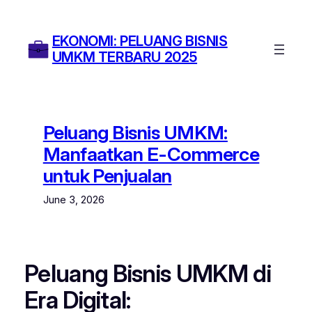
Skip
to
EKONOMI: PELUANG BISNIS
content
UMKM TERBARU 2025
Peluang Bisnis UMKM:
Manfaatkan E-Commerce
untuk Penjualan
June 3, 2026
Peluang Bisnis UMKM di
Era Digital: