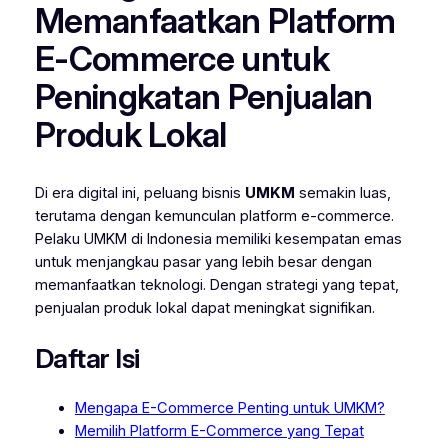
Memanfaatkan Platform
E-Commerce untuk
Peningkatan Penjualan
Produk Lokal
Di era digital ini, peluang bisnis
UMKM
semakin luas,
terutama dengan kemunculan platform e-commerce.
Pelaku UMKM di Indonesia memiliki kesempatan emas
untuk menjangkau pasar yang lebih besar dengan
memanfaatkan teknologi. Dengan strategi yang tepat,
penjualan produk lokal dapat meningkat signifikan.
Daftar Isi
Mengapa E-Commerce Penting untuk UMKM?
Memilih Platform E-Commerce yang Tepat