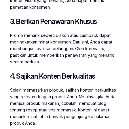
konten visual yang menarik, Anda dapat menarik
perhatian konsumen.
3. Berikan Penawaran Khusus
Promo menarik seperti diskon atau cashback dapat
meningkatkan minat konsumen. Dari sini, Anda dapat
membangun loyalitas pelanggan. Oleh karena itu,
pastikan untuk memberikan penawaran yang menarik
secara berkala.
4. Sajikan Konten Berkualitas
Selain memasarkan produk, sajikan konten berkualitas
yang relevan dengan produk Anda. Misalnya, jika Anda
menjual produk makanan, cobalah membuat blog
tentang resep atau tips memasak. Konten ini dapat
menarik minat lebih banyak pengunjung ke halaman
produk Anda.