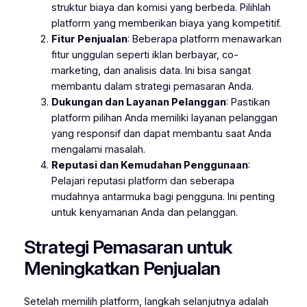
struktur biaya dan komisi yang berbeda. Pilihlah
platform yang memberikan biaya yang kompetitif.
Fitur Penjualan
: Beberapa platform menawarkan
fitur unggulan seperti iklan berbayar, co-
marketing, dan analisis data. Ini bisa sangat
membantu dalam strategi pemasaran Anda.
Dukungan dan Layanan Pelanggan
: Pastikan
platform pilihan Anda memiliki layanan pelanggan
yang responsif dan dapat membantu saat Anda
mengalami masalah.
Reputasi dan Kemudahan Penggunaan
:
Pelajari reputasi platform dan seberapa
mudahnya antarmuka bagi pengguna. Ini penting
untuk kenyamanan Anda dan pelanggan.
Strategi Pemasaran untuk
Meningkatkan Penjualan
Setelah memilih platform, langkah selanjutnya adalah