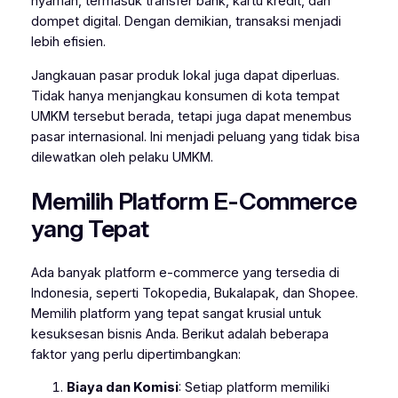
nyaman, termasuk transfer bank, kartu kredit, dan
dompet digital. Dengan demikian, transaksi menjadi
lebih efisien.
Jangkauan pasar produk lokal juga dapat diperluas.
Tidak hanya menjangkau konsumen di kota tempat
UMKM tersebut berada, tetapi juga dapat menembus
pasar internasional. Ini menjadi peluang yang tidak bisa
dilewatkan oleh pelaku UMKM.
Memilih Platform E-Commerce
yang Tepat
Ada banyak platform e-commerce yang tersedia di
Indonesia, seperti Tokopedia, Bukalapak, dan Shopee.
Memilih platform yang tepat sangat krusial untuk
kesuksesan bisnis Anda. Berikut adalah beberapa
faktor yang perlu dipertimbangkan:
Biaya dan Komisi
: Setiap platform memiliki