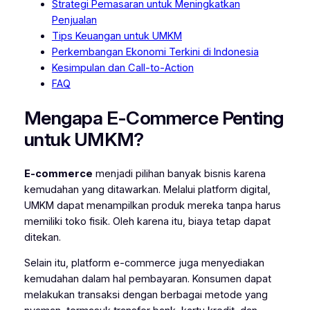
Strategi Pemasaran untuk Meningkatkan
Penjualan
Tips Keuangan untuk UMKM
Perkembangan Ekonomi Terkini di Indonesia
Kesimpulan dan Call-to-Action
FAQ
Mengapa E-Commerce Penting
untuk UMKM?
E-commerce
menjadi pilihan banyak bisnis karena
kemudahan yang ditawarkan. Melalui platform digital,
UMKM dapat menampilkan produk mereka tanpa harus
memiliki toko fisik. Oleh karena itu, biaya tetap dapat
ditekan.
Selain itu, platform e-commerce juga menyediakan
kemudahan dalam hal pembayaran. Konsumen dapat
melakukan transaksi dengan berbagai metode yang