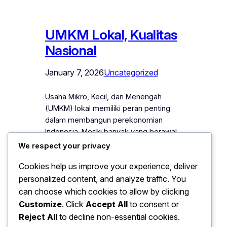
UMKM Lokal, Kualitas
Nasional
January 7, 2026
Uncategorized
Usaha Mikro, Kecil, dan Menengah
(UMKM) lokal memiliki peran penting
dalam membangun perekonomian
Indonesia. Meski banyak yang berawal
dari skala rumahan atau modal terbatas,
We respect your privacy
kualitas produk UMKM saat ini semakin
Cookies help us improve your experience, deliver
mampu bersaing di tingkat nasional.
personalized content, and analyze traffic. You
Dengan kreativitas, inovasi, dan
pemanfaatan teknologi, UMKM lokal
can choose which cookies to allow by clicking
membuktikan bahwa produk daerah
Customize
. Click
Accept All
to consent or
tidak kalah dengan produk besar. Salah
Reject All
to decline non-essential cookies.
satu kekuatan…