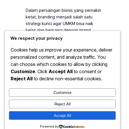
Dalam persaingan bisnis yang semakin
ketat, branding menjadi salah satu
strategi kunci agar UMKM bisa naik
kelas dan bersaing dengan brand
besar. Banyak pelaku UMKM fokus pada
We respect your privacy
produksi dan pemasaran, tetapi
Cookies help us improve your experience, deliver
melupakan identitas merek yang
personalized content, and analyze traffic. You
sebenarnya menjadi fondasi utama
dalam membentuk kepercayaan
can choose which cookies to allow by clicking
konsumen. Padahal, branding bukan
Customize
. Click
Accept All
to consent or
hanya soal logo atau desain visual,
Reject All
to decline non-essential cookies.
tetapi tentang bagaimana…
Customize
Reject All
Ekonomi: Peluang Bisnis UMKM
Accept All
Instagram
Faceboo
X
Terbaru 2025
Powered by