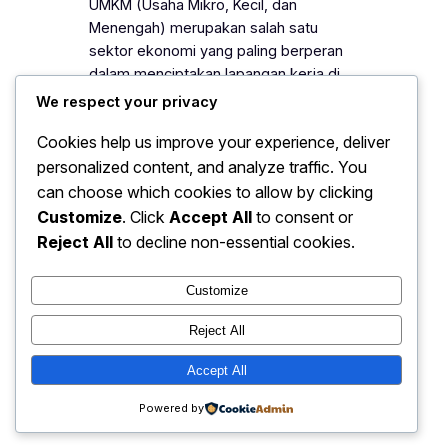
UMKM (Usaha Mikro, Kecil, dan
Menengah) merupakan salah satu
sektor ekonomi yang paling berperan
dalam menciptakan lapangan kerja di
Indonesia. Dalam beberapa tahun
We respect your privacy
terakhir, UMKM terbukti menjadi pilar
Cookies help us improve your experience, deliver
penting yang mampu menampung
personalized content, and analyze traffic. You
jutaan tenaga kerja, terutama di tengah
kondisi ekonomi yang tidak menentu.
can choose which cookies to allow by clicking
Banyak usaha besar yang melakukan
Customize
. Click
Accept All
to consent or
efisiensi atau pengurangan pegawai,
Reject All
to decline non-essential cookies.
namun UMKM justru…
Customize
Reject All
Ekonomi: Peluang Bisnis UMKM
Accept All
Instagram
Faceboo
X
Terbaru 2025
Powered by