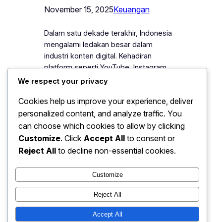
November 15, 2025
Keuangan
Dalam satu dekade terakhir, Indonesia
mengalami ledakan besar dalam
industri konten digital. Kehadiran
platform seperti YouTube, Instagram,
TikTok, dan berbagai media sosial
We respect your privacy
lainnya telah mengubah cara
Cookies help us improve your experience, deliver
masyarakat mengonsumsi informasi
personalized content, and analyze traffic. You
dan hiburan. Fenomena ini membuka
ruang luas bagi siapa pun untuk menjadi
can choose which cookies to allow by clicking
konten kreator—sebuah profesi yang
Customize
. Click
Accept All
to consent or
kini semakin populer dan diminati anak
Reject All
to decline non-essential cookies.
muda. Perkembangan konten kreator…
Customize
Reject All
Ekonomi: Peluang Bisnis UMKM
Accept All
Instagram
Faceboo
X