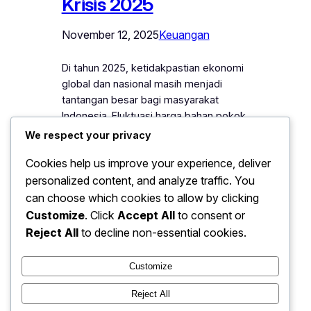
Krisis 2025
November 12, 2025
Keuangan
Di tahun 2025, ketidakpastian ekonomi
global dan nasional masih menjadi
tantangan besar bagi masyarakat
Indonesia. Fluktuasi harga bahan pokok,
inflasi, hingga dampak geopolitik dunia
We respect your privacy
membuat banyak orang harus lebih
Cookies help us improve your experience, deliver
waspada dalam mengelola keuangan.
personalized content, and analyze traffic. You
Dalam situasi seperti ini, kemampuan
untuk mengatur keuangan pribadi
can choose which cookies to allow by clicking
secara bijak menjadi kunci untuk
Customize
. Click
Accept All
to consent or
bertahan. Artikel ini membahas strategi
Reject All
to decline non-essential cookies.
keuangan anti krisis…
Customize
Reject All