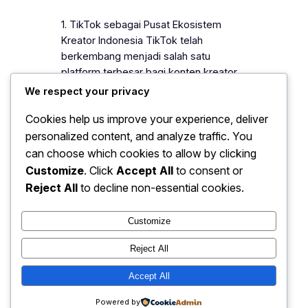
1. TikTok sebagai Pusat Ekosistem
Kreator Indonesia TikTok telah
berkembang menjadi salah satu
platform terbesar bagi konten kreator
di Indonesia. Sejak melonjaknya tren
We respect your privacy
video pendek pada tahun 2020, aplikasi
Cookies help us improve your experience, deliver
ini bukan hanya sekadar tempat
personalized content, and analyze traffic. You
hiburan, tetapi juga mesin distribusi
konten yang sangat kuat. Format video
can choose which cookies to allow by clicking
singkat membuat TikTok mudah
Customize
. Click
Accept All
to consent or
diakses dan disukai berbagai kalangan.
Reject All
to decline non-essential cookies.
Algoritma…
Customize
Reject All
Ekonomi: Peluang Bisnis UMKM
Accept All
Instagram
Faceboo
X
Terbaru 2025
Powered by