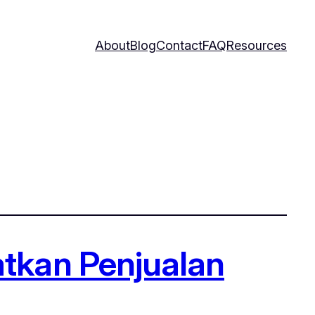
About
Blog
Contact
FAQ
Resources
atkan Penjualan