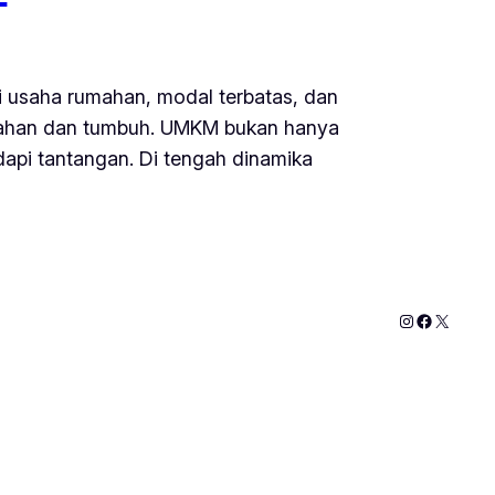
i usaha rumahan, modal terbatas, dan
ertahan dan tumbuh. UMKM bukan hanya
dapi tantangan. Di tengah dinamika
Instagram
Faceboo
X