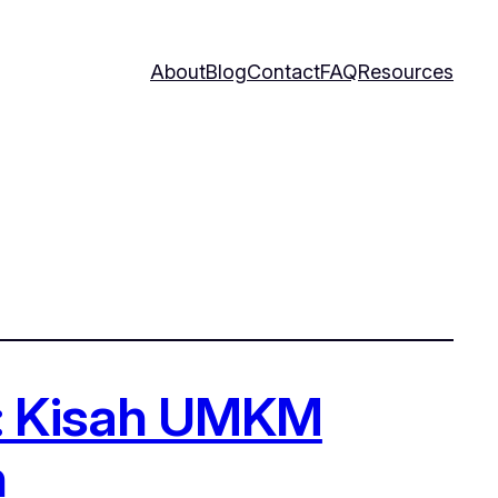
About
Blog
Contact
FAQ
Resources
r: Kisah UMKM
h