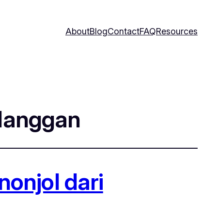
About
Blog
Contact
FAQ
Resources
langgan
onjol dari