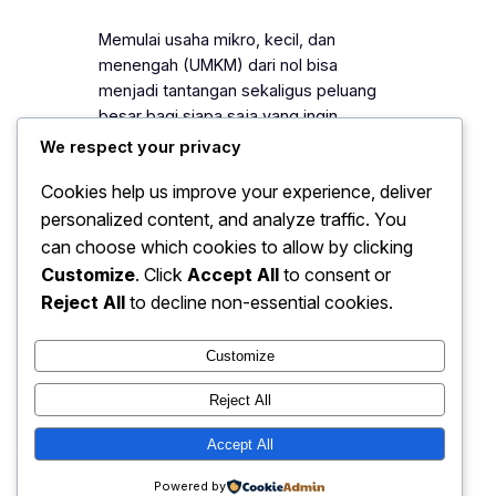
Memulai usaha mikro, kecil, dan
menengah (UMKM) dari nol bisa
menjadi tantangan sekaligus peluang
besar bagi siapa saja yang ingin
membangun bisnis mandiri. Dengan
We respect your privacy
perencanaan yang tepat, strategi yang
Cookies help us improve your experience, deliver
matang, dan konsistensi dalam
personalized content, and analyze traffic. You
menjalankan usaha, UMKM bisa
berkembang pesat bahkan di tengah
can choose which cookies to allow by clicking
persaingan ketat. Artikel ini akan
Customize
. Click
Accept All
to consent or
memberikan panduan lengkap bagi
Reject All
to decline non-essential cookies.
pemula yang ingin memulai…
Customize
Reject All
Ekonomi: Peluang Bisnis UMKM
Accept All
Instagram
Faceboo
X
Terbaru 2025
Powered by